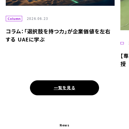
26.06.23
選択肢を持つ力」が企業価値を左右
Eに学ぶ
2026.05.25
【専門家インタビ
授 荒井 晃作氏
一覧を見る
News