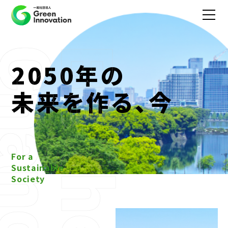
2050年の
未来を作る、今
For a
Sustainable
Society