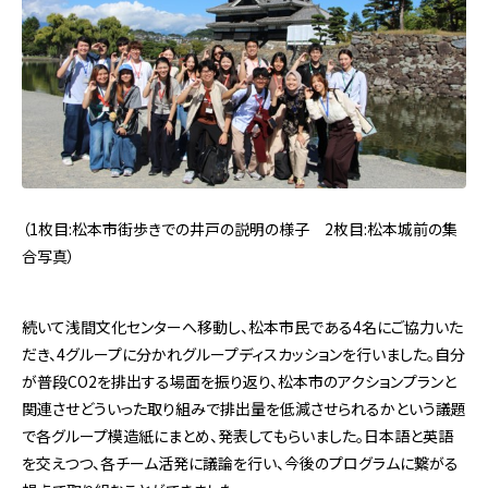
（1枚目:松本市街歩きでの井戸の説明の様子 2枚目:松本城前の集
合写真）
続いて浅間文化センターへ移動し、松本市民である4名にご協力いた
だき、4グループに分かれグループディスカッションを行いました。自分
が普段CO2を排出する場面を振り返り、松本市のアクションプランと
関連させどういった取り組みで排出量を低減させられるかという議題
で各グループ模造紙にまとめ、発表してもらいました。日本語と英語
を交えつつ、各チーム活発に議論を行い、今後のプログラムに繋がる