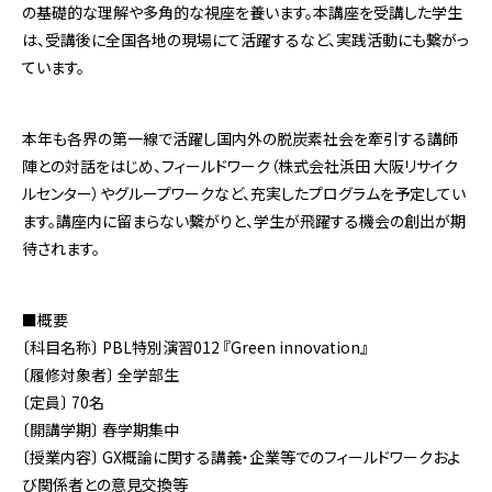
の基礎的な理解や多角的な視座を養います。本講座を受講した学生
は、受講後に全国各地の現場にて活躍するなど、実践活動にも繋がっ
ています。
本年も各界の第一線で活躍し国内外の脱炭素社会を牽引する講師
陣との対話をはじめ、フィールドワーク（株式会社浜田 大阪リサイク
ルセンター）やグループワークなど、充実したプログラムを予定してい
ます。講座内に留まらない繋がりと、学生が飛躍する機会の創出が期
待されます。
■概要
〔科目名称〕 PBL特別演習012 『Green innovation』
〔履修対象者〕 全学部生
〔定員〕 70名
〔開講学期〕 春学期集中
〔授業内容〕 GX概論に関する講義・企業等でのフィールドワークおよ
び関係者との意見交換等