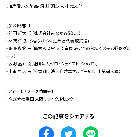
〔担当者〕 坂野 晶、浦田 修伍、向井 光太郎
〔ゲスト講師〕
・前田 雄大 氏（株式会社みなかみSOUL）
・林 志洋 氏 (ショクバイ株式会社 代表取締役)
・渡邊 永悠 氏（農林水産省 大臣官房 みどりの食料システム戦略グル
ープ）
・坂野 晶（一般社団法人ゼロ・ウェイスト・ジャパン）
・山東 晃大 氏（公益財団法人自然エネルギー財団 上級研究員）
〔フィールドワーク訪問先〕
・株式会社浜田 大阪リサイクルセンター
この記事をシェアする