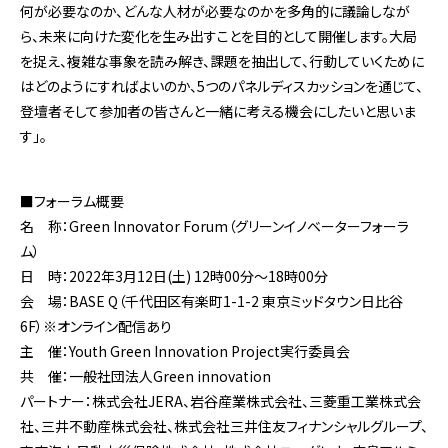
何が必要なのか、どんな人材が必要なのかを多角的に議論しなが
ら、未来に向けた変化を生み出すことを目的として開催します。大局
を捉え、複雑な事象を読み解き、課題を抽出して、行動していくために
はどのようにすればよいのか、5つのパネルディスカッションを通じて、
登壇者そして参加者の皆さんと一緒に考える機会にしたいと思いま
す」。
■フォーラム概要
名 称：Green Innovator Forum（グリーンイノベーターフォーラ
ム）
日 時：2022年3月12日(土) 12時00分～18時00分
会 場：BASE Q（千代田区有楽町1-1-2 東京ミッドタウン日比谷
6F）※オンライン配信あり
主 催：Youth Green Innovation Project実行委員会
共 催：一般社団法人Green innovation
パートナー：株式会社JERA、岩谷産業株式会社、三菱重工業株式会
社、三井不動産株式会社、株式会社三井住友フィナンシャルグループ、