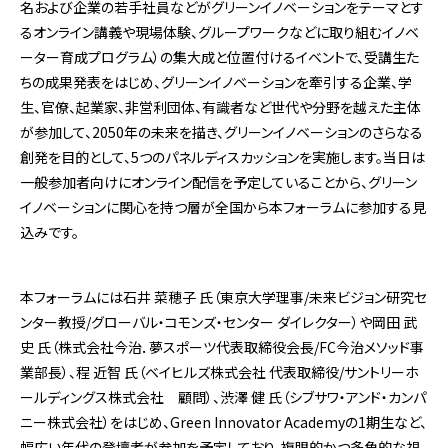
名および企業の若手社員などがグリーンイノベーションをテーマとす
るオンライン講義や現場体験、グループワークなどに取り組むイノベ
ーター育成プログラム）の集大成と位置付けるイベントで、受講生た
ちの成果発表をはじめ、グリーンイノベーションを牽引する企業、学
⽣、官僚、起業家、⾮営利団体、有識者など世代や分野を越えた主体
が参加して、2050年の未来を描き、グリーンイノベーションのさらなる
創発を目的として、5つのパネルディスカッションを実施します。当日は
一般参加者向けにオンライン配信を予定していることから、グリーン
イノベーションに関心を持つ層が全国から本フォーラムに参加する見
込みです。
本フォーラムには石井 菜穂子 氏（東京大学理事/未来ビジョン研究セ
ンター教授/グローバル・コモンズ・センター ダイレクター）や岡田 武
史 氏（株式会社今治．夢スポーツ代表取締役会長/FC今治メソッド事
業部長）、程 近智 氏（ベイヒルズ株式会社 代表取締役/サントリーホ
ールディングス株式会社 顧問）、渋澤 健 氏（シブサワ・アンド・カンパ
ニー株式会社）をはじめ、Green Innovator Academyの1期生など、
幅広い年代の登壇者が参加を予定しており、複眼的かつ多角的な視