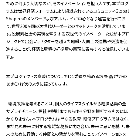
ために何より大切なのが、そのイノベーションを担う人です。本プログ
ラムは世界経済フォーラムにより組織されているコミュニティGlobal
Shapersのメンバーおよびアルムナイが中心となり運営を行ってお
り、世界200ヶ国の次世代リーダーとのネットワークを活用していま
す。脱炭素社会の実現を牽引する次世代のイノベーターたちが本プロ
ジェクトで出会い、セクターを超えた組織・人同士の連携や交流を促
進することが、経済と環境の好循環の実現に寄与すると確信していま
す」。
本プロジェクトの意義について、同じく委員を務める坂野 晶（さかの
あきら）は次のように語っています。
「環境政策を考えることは、個人のライフスタイルから経済活動の全
サプライチェーン、福祉や税制まであらゆる分野を横断するものにほ
かなりません。本プログラムは単なる教育・研修プログラムではなく、
まだ見ぬ未来に対する複雑な葛藤に向き合い、未来に思いを馳せ、未
来のために行動する仲間との繋がりを育むことで、イノベーションを