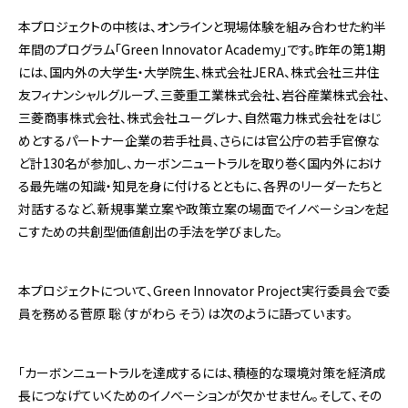
本プロジェクトの中核は、オンラインと現場体験を組み合わせた約半
年間のプログラム「Green Innovator Academy」です。昨年の第1期
には、国内外の大学生・大学院生、株式会社JERA、株式会社三井住
友フィナンシャルグループ、三菱重工業株式会社、岩谷産業株式会社、
三菱商事株式会社、株式会社ユーグレナ、自然電力株式会社をはじ
めとするパートナー企業の若手社員、さらには官公庁の若手官僚な
ど計130名が参加し、カーボンニュートラルを取り巻く国内外におけ
る最先端の知識・知見を身に付けるとともに、各界のリーダーたちと
対話するなど、新規事業立案や政策立案の場面でイノベーションを起
こすための共創型価値創出の手法を学びました。
本プロジェクトについて、Green Innovator Project実行委員会で委
員を務める菅原 聡（すがわら そう）は次のように語っています。
「カーボンニュートラルを達成するには、積極的な環境対策を経済成
長につなげていくためのイノベーションが欠かせません。そして、その