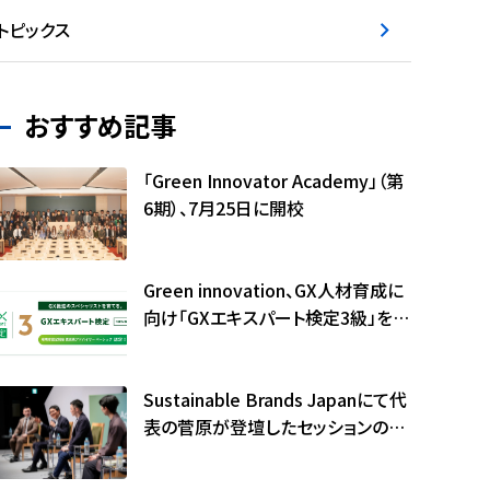
トピックス
おすすめ記事
「Green Innovator Academy」（第
6期）、7月25日に開校
Green innovation、GX人材育成に
向け「GXエキスパート検定3級」を本
格展開
Sustainable Brands Japanにて代
表の菅原が登壇したセッションの記
事が公開されました（サステナブル・
ブランド国際会議2026）