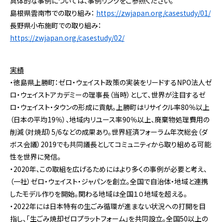
具体的な事例については、事例リンクをご参照ください。
島根県雲南市での取り組み：
https://zwjapan.org/casestudy/01/
長野県小布施町での取り組み：
https://zwjapan.org/casestudy/02/
実績
・徳島県上勝町：ゼロ・ウェイスト政策の実装をリードするNPO法人ゼ
ロ・ウェイストアカデミーの理事長（当時）として、世界が注目するゼ
ロ・ウェイスト・タウンの形成に貢献。上勝町はリサイクル率80％以上
（日本の平均19％）、地域内リユース率90％以上、廃棄物処理費用の
削減（対焼却）5/6などの成果あり。世界経済フォーラム年次総会（ダ
ボス会議）2019でも共同議長としてコミュニティから取り組める可能
性を世界に発信。
・2020年、この取組を広げるためにはより多くの事例が必要と考え、
（一社）ゼロ・ウェイスト・ジャパンを創立。全国で自治体・地域と連携
したモデル作りを開始。関わる地域は全国１０地域を超える。
・2022年には日本特有の生ごみ循環が進まない状況への打開を目
指し、「生ごみ焼却ゼロプラットフォーム」を共同設立。全国50以上の