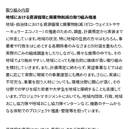
取り組み内容
地域における資源循環と廃棄物削減の取り組み推進
地域・自治体における資源循環と廃棄物削減（ゼロ・ウェイストやサ
ーキュラーエコノミー）の推進のための、調査、計画策定から実装まで
に伴走しています。地域の状況、特に地域の住民の方々はもちろん、事
業者や行政をはじめとする各関係者のみなさまとの対話を重ねたり、
実際のごみの組成調査をしたりしながら、様々な施策の中でも、その
地域でより始めやすい、地域にとっても複合的に価値が高い取り組み
を検討していきます。また、計画策定に終わらず、実証事業などでは必
要に応じて実際に現場での事業運営にも携わります。さらに、実装に
不可欠な、事業を担う人材についても、環境分野に関心が高く、その
分野での学びを経た若者や大学生を地域と接続することも支援して
います。プロジェクトマネジメントにおいても、地域内団体、行政、地域
おこし協力隊や地域おこし協力隊インターンなど、複数のチームから
なる体制でのプロジェクト推進・管理等を担っています。