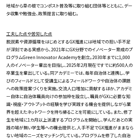
地域から草の根でコンポスト普及等に取り組む団体等とともに、デー
タ収集や勉強会、政策提言に取り組む。
工夫した点や苦労した点
脱炭素や資源循環をはじめとするGX推進には地域での担い手不足
が深刻である実感から、2021年にGX分野でのイノベーター育成のプ
ログラムGreen Innovator Academyを創立。2030年までに1,000
人のイノベーター輩出を目指し、2025年2月現在ですでに約500人の
卒業生を輩出している。同アカデミーでは、毎年自治体と連携し、学
びのフィールドとして受講生によるフィールドワークや自治体の課題
への政策提案づくりを実施。交流人口増加に貢献するほか、アカデミ
ー自体に自治体職員向けの参加枠を設立し、職員がGXに必要な知
識・視座・アウトプットの経験を学び実践する機会を提供しながら業
界を超えたネットワークを持ち帰ることを可能にしている。また、修了
生を地域に1カ月以上派遣するプログラムを開始し、学んだあとの実
践の場が無い学生等への機会提供と、人手不足でGX推進がままなら
ない地域のニーズをマッチングしている。プログラムを修了した自治