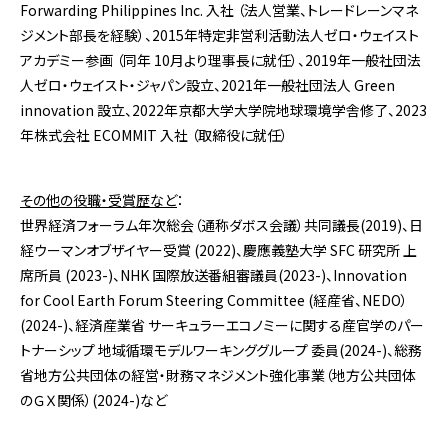
Forwarding Philippines Inc. 入社 （法人営業、トレードレーンマネ
ジメント部長を経験）、2015年特定非営利活動法人ゼロ・ウェイスト
アカデミー参画 （同年 10月より理事長に就任）、2019年一般社団法
人ゼロ・ウェイスト・ジャパン設立、2021年一般社団法人 Green
innovation 設立、2022年京都大学大学院地球環境学舎修了、2023
年株式会社 ECOMMIT 入社 （取締役に就任）
その他の役職・受賞歴など
：
世界経済フォーラム年次総会（通称ダボス会議）共同議長(2019)、日
経ウーマンオブザイヤー受賞 (2022)、慶應義塾大学 SFC 研究所 上
席所員 (2023-)、NHK 国際放送番組審議員(2023-)、Innovation
for Cool Earth Forum Steering Committee (経産省、NEDO）
(2024-)、経済産業省 サーキュラーエコノミーに関する産官学のパー
トナーシップ 地域循環モデルワーキンググループ 委員(2024-)、総務
省地方公共団体の経営・財務マネジメント強化事業（地方公共団体
のＧＸ関係）(2024-)など