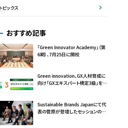
トピックス
おすすめ記事
「Green Innovator Academy」（第
6期）、7月25日に開校
Green innovation、GX人材育成に
向け「GXエキスパート検定3級」を本
格展開
Sustainable Brands Japanにて代
表の菅原が登壇したセッションの記
事が公開されました（サステナブル・
ブランド国際会議2026）