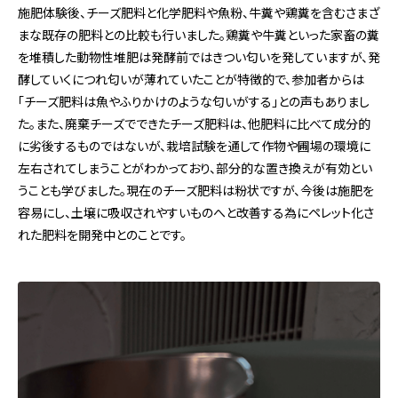
施肥体験後、チーズ肥料と化学肥料や魚粉、牛糞や鶏糞を含むさまざ
まな既存の肥料との比較も行いました。鶏糞や牛糞といった家畜の糞
を堆積した動物性堆肥は発酵前ではきつい匂いを発していますが、発
酵していくにつれ匂いが薄れていたことが特徴的で、参加者からは
「チーズ肥料は魚やふりかけのような匂いがする」との声もありまし
た。また、廃棄チーズでできたチーズ肥料は、他肥料に比べて成分的
に劣後するものではないが、栽培試験を通して作物や圃場の環境に
左右されてしまうことがわかっており、部分的な置き換えが有効とい
うことも学びました。現在のチーズ肥料は粉状ですが、今後は施肥を
容易にし、土壌に吸収されやすいものへと改善する為にペレット化さ
れた肥料を開発中とのことです。​​​​​​​