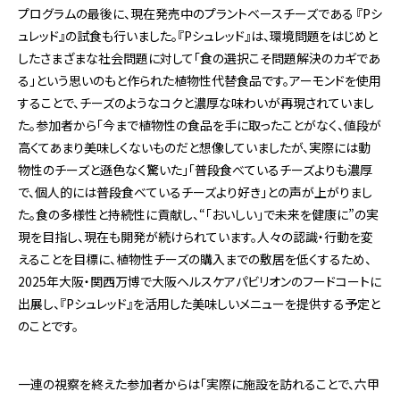
プログラムの最後に、現在発売中のプラントベースチーズである 『Pシ
ュレッド』の試食も行いました。『Pシュレッド』は、環境問題をはじめと
したさまざまな社会問題に対して「食の選択こそ問題解決のカギであ
る」という思いのもと作られた植物性代替食品です。アーモンドを使用
することで、チーズのようなコクと濃厚な味わいが再現されていまし
た。参加者から「今まで植物性の食品を手に取ったことがなく、値段が
高くてあまり美味しくないものだと想像していましたが、実際には動
物性のチーズと遜色なく驚いた」「普段食べているチーズよりも濃厚
で、個人的には普段食べているチーズより好き」との声が上がりまし
た。食の多様性と持続性に貢献し、“「おいしい」で未来を健康に”の実
現を目指し、現在も開発が続けられています。人々の認識・行動を変
えることを目標に、植物性チーズの購入までの敷居を低くするため、
2025年大阪・関西万博で大阪ヘルスケアパビリオンのフードコートに
出展し、『Pシュレッド』を活用した美味しいメニューを提供する予定と
のことです。
一連の視察を終えた参加者からは「実際に施設を訪れることで、六甲