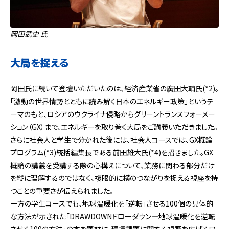
岡田武史 氏
大局を捉える
岡田氏に続いて登壇いただいたのは、経済産業省の廣田大輔氏(*2)。
「激動の世界情勢とともに読み解く日本のエネルギー政策」というテ
ーマのもと、ロシアのウクライナ侵略からグリーントランスフォーメー
ション（GX）まで、エネルギーを取り巻く大局をご講義いただきました。
さらに社会人と学生で分かれた後には、社会人コースでは、GX概論
プログラム(*3)統括編集長である前田雄大氏(*4)を招きました。GX
概論の講義を受講する際の心構えについて、業務に関わる部分だけ
を縦に理解するのではなく、複眼的に横のつながりを捉える視座を持
つことの重要さが伝えられました。
一方の学生コースでも、地球温暖化を「逆転」させる100個の具体的
な方法が示された「DRAWDOWNドローダウン―地球温暖化を逆転
させる100の方法」の本を題材に、環境課題に関する視野を広げるワ