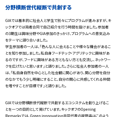
分野横断世代縦断で共創する
GIAでは基本的に社会人と学生で別々にプログラムが進みますが、キ
ックオフでは両者合同で自己紹介を行う時間を設けました。参加者
の3期生は興味分野やGIA参加のきっかけ、プログラムへの意気込み
をテーマに語り合いました。
学生参加者の一人は、「色んな人に会えることや様々な機会があるこ
とを知り参加しました。私自身フードテック・アグリテックに興味があ
るのですが、フードに興味がある方ともない方とも交流し、ネットワー
クを広げたいと思います」と語りました。さらに社会人参加者の一人
は、「私自身自然を中心とした社会観に関心があり、関心分野を自分
のなかでもう少し明確にすること、自分の関心に共感してくれる仲間
を増やすことが目標です」と語りました。
GIAでは分野横断世代縦断で共創するエコシステムを創り上げるこ
とを一つの目的として掲げています。キックオフのOpening
Remarksでは、Green innnovation共同代表の坂野晶はこのよう