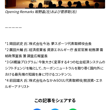
Opening Remarks 坂野晶(左)および菅原聡(右)
ーーーーー
*1 岡田武史 氏：株式会社今治. 夢スポーツ代表取締役会長
*2 廣田大輔 氏：経済産業省 資源エネルギー庁 長官官房 総務課 需
給政策室長 兼 調査広報室長
*3 GX概論プログラム：今後大きく変革する4つの社会経済システムの
シフトチェンジを軸として、カーボンニュートラルを取り巻く国内外に
おける最先端の知識を身に付けるコンテンツ。
*4 前田雄大 氏：株式会社みなかみSOUL代表取締役/脱炭素・エネ
ルギーアナリスト
この記事をシェアする