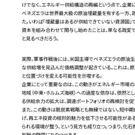
けでなく、エネルギー供給構造の再編という点で、企業
ベネズエラは世界最大級の原油埋蔵量を有する一方、
た。いわば「埋蔵量はあるが供給できていない資源国」
資本を組み合わせて関与し始めたことは、単なる政変で
と見るべきだろう。
実際、軍事作戦後には、米国主導でベネズエラの原油生
な供給増を見込んだ価格調整が起きている。これは、原
と位置づけを変える可能性を示唆する。
企業にとって重要なのは、この動きがエネルギー市場の
地域（中東・ホルムズ海峡）への過度な依存は、依然とし
る供給余力の拡大は、調達ポートフォリオの再検討を促
また、この動きは脱炭素戦略とも無縁ではない。短中
げ、再エネ投資の相対的魅力を低下させる可能性がある
られる環境が整う、という見方も成り立つ。つまり、化
判断の問題になりつつある。