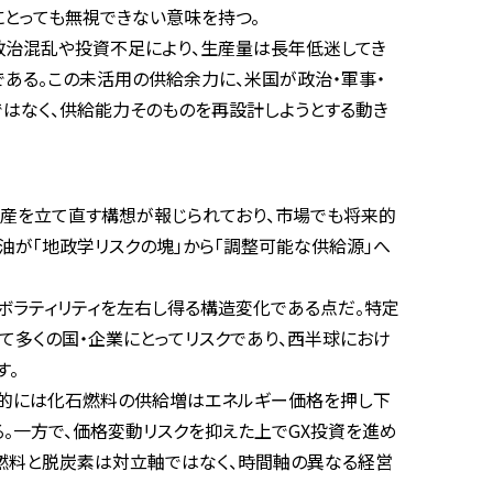
にとっても無視できない意味を持つ。
政治混乱や投資不足により、生産量は長年低迷してき
である。この未活用の供給余力に、米国が政治・軍事・
はなく、供給能力そのものを再設計しようとする動き
産を立て直す構想が報じられており、市場でも将来的
油が「地政学リスクの塊」から「調整可能な供給源」へ
ボラティリティを左右し得る構造変化である点だ。特定
て多くの国・企業にとってリスクであり、西半球におけ
す。
期的には化石燃料の供給増はエネルギー価格を押し下
。一方で、価格変動リスクを抑えた上でGX投資を進め
石燃料と脱炭素は対立軸ではなく、時間軸の異なる経営