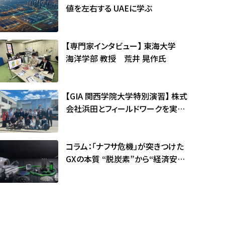
値を左右する ――UAEに学ぶ
【専門家インタビュー】 東海大学
海洋学部 教授 荒井 晃作氏
【GIA 関西学院大学特別演習】 株式
会社浜田とフィールドワークを実施
しました
コラム：「ナフサ危機」が突きつけた
GXの本質 ――“脱炭素”から“経済安全
保障”の時代へ