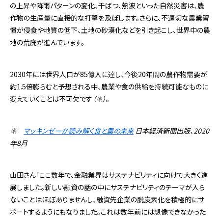
の上昇や降雨パターンの変化、干ばつ、熱波といった自然災害は、農
作物の生産量に直接的な打撃を及ぼします。さらに、不適切な農業習
慣が侵食や地質の低下、土地の砂漠化などを引き起こし、世界中の農
地の荒廃が進んでいます。
2030年には世界人口が85億人に達し、今後20年間の農作物需要が
約1.5倍膨らむと予想される中、農業や食の供給を持続可能なものに
変えていくことは不可欠です
（※）
。
※
マッキンゼーが読み解く食と農の未来
日本経済新聞出版、2020
年8月
山田さん「ここ数年で、金融業界はサステナビリティに向けて大きく進
展しました。新しい融資の話の中にサステナビリティのテーマが入ら
ないことはほぼありませんし、融資先企業の脱炭素化を積極的にサ
ポートするようにもなりました。これは数年前には想像できなかった