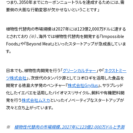
つまり、2050年までにカーボンニュートラルを達成するためには、需
要側の大胆な行動変容が欠かせないということです」
植物性代替肉の市場規模は2027年には123億2,000万ドルに達する
とされており
（※）
、海外では植物性代替肉を開発する『Impossible
Foods』や『Beyond Meat』といったスタートアップが急成長していま
す。
日本でも、植物性肉開発を行う「
グリーンカルチャー
」や「
ネクストミー
ツ株式会社
」、次世代のタンパク源としてコオロギを活用した食品を
開発する徳島大学発のベンチャー『
株式会社Gryllus
』、サラブレッド
化したイエバエを活用したバイオマスリサイクル、飼料や有機肥料開
発を行う
株式会社ムスカ
といったイノベーティブなスタートアップが
次々と立ち上がっています。
※
植物性代替肉の市場規模、2027年に123億2,000万ドルと予測