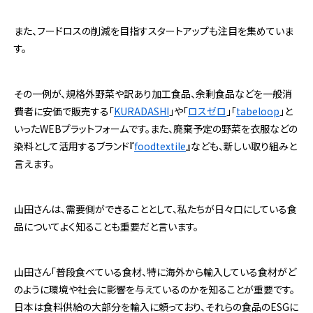
また、フードロスの削減を目指すスタートアップも注目を集めていま
す。
その一例が、規格外野菜や訳あり加工食品、余剰食品などを一般消
費者に安価で販売する「
KURADASHI
」や「
ロス
ゼロ
」「
tabeloop
」と
いったWEBプラットフォームです。また、廃棄予定の野菜を衣服などの
染料として活用するブランド『
foodtextile
』なども、新しい取り組みと
言えます。
山田さんは、需要側ができることとして、私たちが日々口にしている食
品についてよく知ることも重要だと言います。
山田さん「普段食べている食材、特に海外から輸入している食材がど
のように環境や社会に影響を与えているのかを知ることが重要です。
日本は食料供給の大部分を輸入に頼っており、それらの食品のESGに