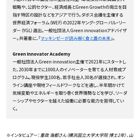
戦略や、公的セクター、経済成長とGreen Growthの両立を目
指す特区の設計などをアジアで行う。ダボス会議を主催する
世界経済フォーラム（WEF）の2022年ヤング・グローバル・リー
ダー（YGL）選出。一般社団法人Green innovationアドバイザ
ー。共著書に、「
マッキンゼーが読み解く食と農の未来
」。
Green Innovator Academy
一般社団法人Green innovation主催で2021年にスタートし
た、2030年までに1000人のイノベーターを育てる人材育成プ
ログラム。現役学生100名、若手社会人30名が選抜され、オン
ライン講座や現地フィールドワークなどを通し、半年間かけて
気候変動やエネルギーを取り巻く世界情勢などを学び、リーダ
ーシップやセクターを越えた協働に必要な能力を習得してい
く。
※インタビュアー：
重政 海都さん（横浜国立大学大学院 博士2年）、山